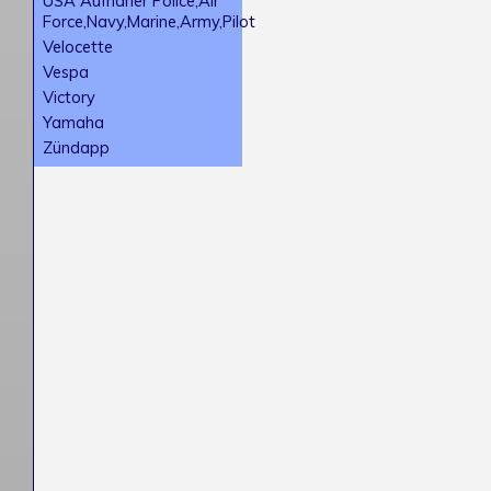
USA Aufnäher Police,Air
Force,Navy,Marine,Army,Pilot
Velocette
Vespa
Victory
Yamaha
Zündapp