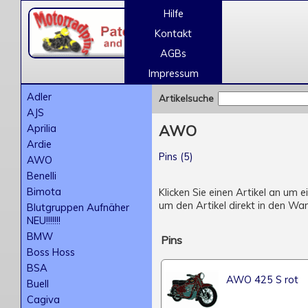
Hilfe
Kontakt
AGBs
Impressum
Adler
Artikelsuche
AJS
Aprilia
AWO
Ardie
Pins (5)
AWO
Benelli
Bimota
Klicken Sie einen Artikel an um 
um den Artikel direkt in den Wa
Blutgruppen Aufnäher
NEU!!!!!!!
BMW
Pins
Boss Hoss
BSA
AWO 425 S rot
Buell
Cagiva