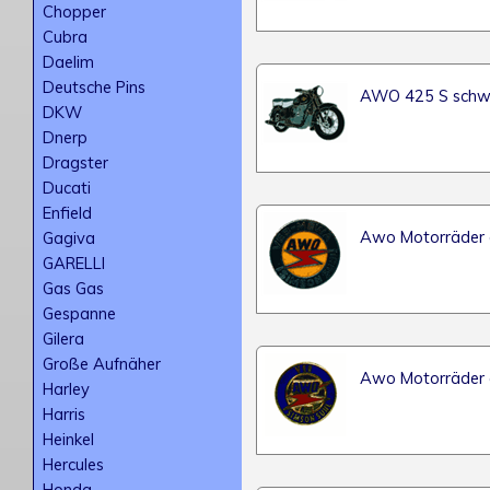
Chopper
Cubra
Daelim
Deutsche Pins
AWO 425 S schw
DKW
Dnerp
Dragster
Ducati
Enfield
Awo Motorräder
Gagiva
GARELLI
Gas Gas
Gespanne
Gilera
Große Aufnäher
Awo Motorräder
Harley
Harris
Heinkel
Hercules
Honda