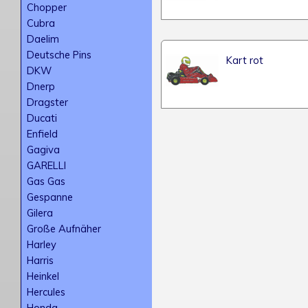
Chopper
Cubra
Daelim
Deutsche Pins
Kart rot
DKW
Dnerp
Dragster
Ducati
Enfield
Gagiva
GARELLI
Gas Gas
Gespanne
Gilera
Große Aufnäher
Harley
Harris
Heinkel
Hercules
Honda