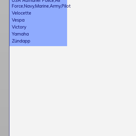
USA Aufnäher Police,Air
Force,Navy,Marine,Army,Pilot
Velocette
Vespa
Victory
Yamaha
Zündapp