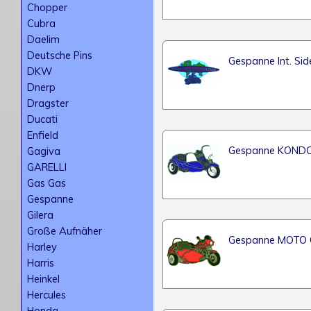
Chopper
Cubra
Daelim
Deutsche Pins
Gespanne Int. S
DKW
Dnerp
Dragster
Ducati
Enfield
Gespanne KOND
Gagiva
GARELLI
Gas Gas
Gespanne
Gilera
Große Aufnäher
Gespanne MOTO 
Harley
Harris
Heinkel
Hercules
Honda