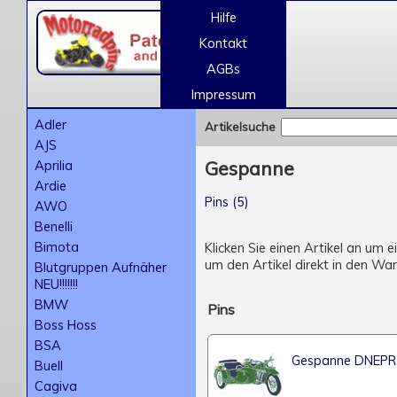
Hilfe
Kontakt
AGBs
Impressum
Adler
Artikelsuche
AJS
Aprilia
Gespanne
Ardie
Pins (5)
AWO
Benelli
Bimota
Klicken Sie einen Artikel an um 
um den Artikel direkt in den Wa
Blutgruppen Aufnäher
NEU!!!!!!!
BMW
Pins
Boss Hoss
BSA
Gespanne DNEPR
Buell
Cagiva