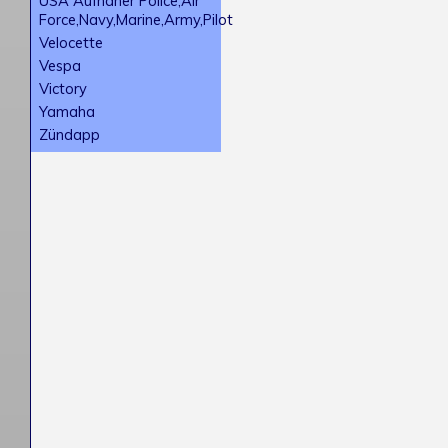
USA Aufnäher Police,Air
Force,Navy,Marine,Army,Pilot
Velocette
Vespa
Victory
Yamaha
Zündapp