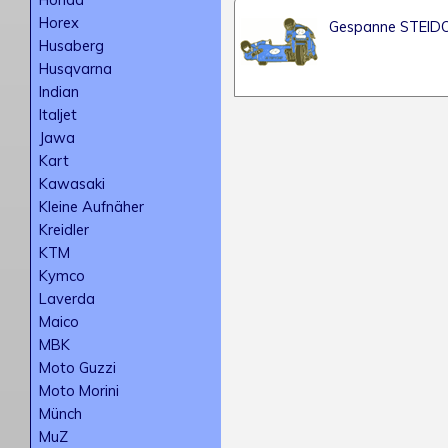
Horex
Gespanne STEID
Husaberg
Husqvarna
Indian
Italjet
Jawa
Kart
Kawasaki
Kleine Aufnäher
Kreidler
KTM
Kymco
Laverda
Maico
MBK
Moto Guzzi
Moto Morini
Münch
MuZ